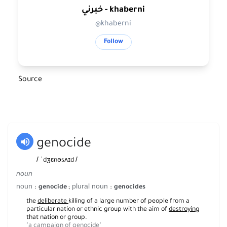
خبرني - khaberni
@khaberni
Follow
Source
genocide
/
/
ˈdʒɛnəsʌɪd
noun
noun
plural noun
:
;
:
genocide
genocides
the
deliberate
killing of a large number of people from a
particular nation or ethnic group with the aim of
destroying
that nation or group.
"a campaign of genocide"