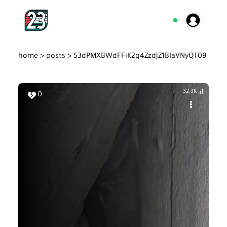
home >
posts >
S3dPMXBWdFFiK2g4ZzdJZ1BIaVNyQT09
32.3K
0